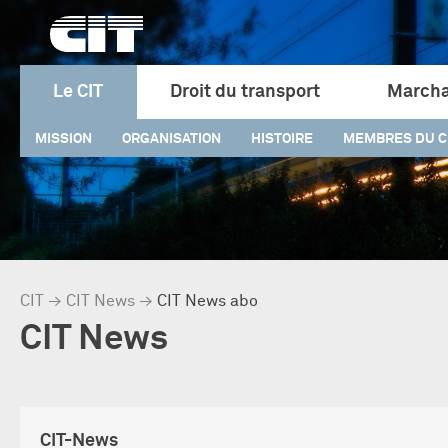
Le CIT
Droit du transport
Marcha
MISSION
ORGANISATION
HISTOIRE
MEMBRES DU C
CIT
→
CIT News
→
CIT News abo
CIT News
CIT-News